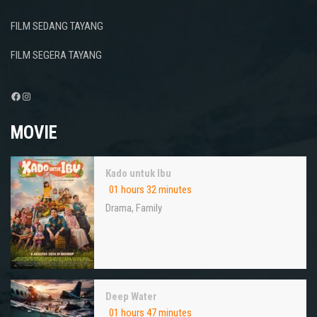
FILM SEDANG TAYANG
FILM SEGERA TAYANG
Facebook
Instagram
MOVIE
Kado untuk Ibu
01 hours 32 minutes
Drama
,
Family
Deep Water
01 hours 47 minutes