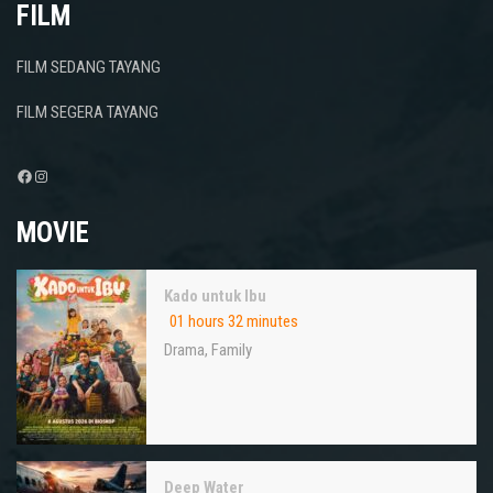
FILM
FILM SEDANG TAYANG
FILM SEGERA TAYANG
Facebook
Instagram
MOVIE
Kado untuk Ibu
01 hours 32 minutes
Drama
,
Family
Deep Water