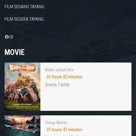
FILM SEDANG TAYANG
FILM SEGERA TAYANG
Facebook
Instagram
MOVIE
Kado untuk Ibu
01 hours 32 minutes
Drama
,
Family
Deep Water
01 hours 47 minutes