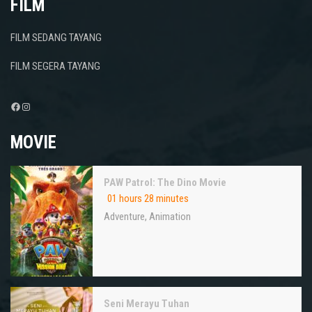
FILM
FILM SEDANG TAYANG
FILM SEGERA TAYANG
Facebook
Instagram
MOVIE
PAW Patrol: The Dino Movie
01 hours 28 minutes
Adventure
,
Animation
Seni Merayu Tuhan