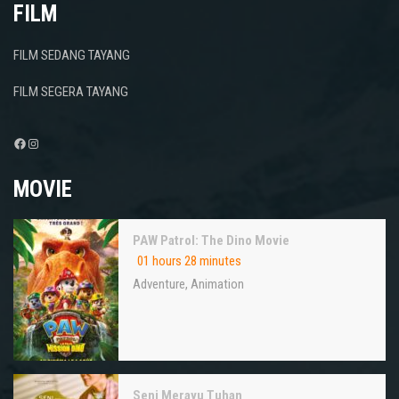
FILM
FILM SEDANG TAYANG
FILM SEGERA TAYANG
Facebook
Instagram
MOVIE
PAW Patrol: The Dino Movie
01 hours 28 minutes
Adventure
,
Animation
Seni Merayu Tuhan