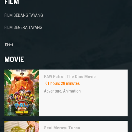
FILM
FILM SEDANG TAYANG
FILM SEGERA TAYANG
Facebook
Instagram
MOVIE
PAW Patrol: The Dino Movie
01 hours 28 minutes
Adventure
,
Animation
Seni Merayu Tuhan