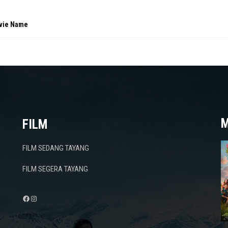
vie Name
M
FILM
FILM SEDANG TAYANG
FILM SEGERA TAYANG
Facebook
Instagram