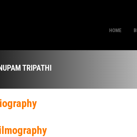
HOME
B
NUPAM TRIPATHI
iography
ilmography