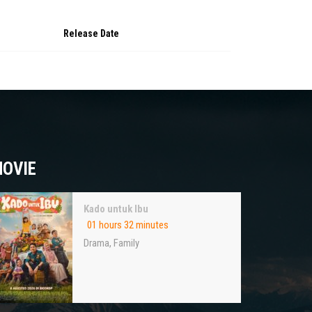
Release Date
OVIE
Kado untuk Ibu
01 hours 32 minutes
Drama
,
Family