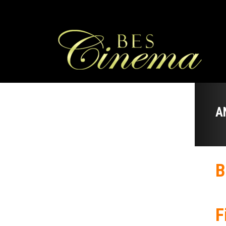
A
B
F