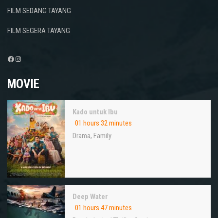
FILM SEDANG TAYANG
FILM SEGERA TAYANG
Facebook
Instagram
MOVIE
Kado untuk Ibu
01 hours 32 minutes
Drama
,
Family
Deep Water
01 hours 47 minutes