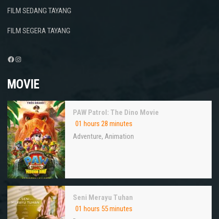
FILM SEDANG TAYANG
FILM SEGERA TAYANG
Facebook
Instagram
MOVIE
PAW Patrol: The Dino Movie
01 hours 28 minutes
Adventure
,
Animation
Seni Merayu Tuhan
01 hours 55 minutes