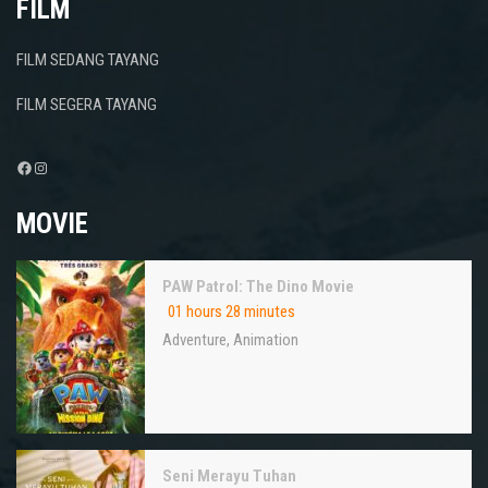
FILM
FILM SEDANG TAYANG
FILM SEGERA TAYANG
Facebook
Instagram
MOVIE
PAW Patrol: The Dino Movie
01 hours 28 minutes
Adventure
,
Animation
Seni Merayu Tuhan