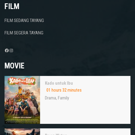
FILM
FILM SEDANG TAYANG
FILM SEGERA TAYANG
Facebook
Instagram
MOVIE
Kado untuk Ibu
01 hours 32 minutes
Drama
,
Family