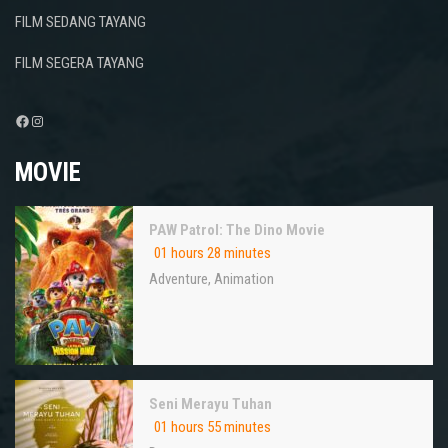
FILM SEDANG TAYANG
FILM SEGERA TAYANG
Facebook
Instagram
MOVIE
PAW Patrol: The Dino Movie
01 hours 28 minutes
Adventure
,
Animation
Seni Merayu Tuhan
01 hours 55 minutes