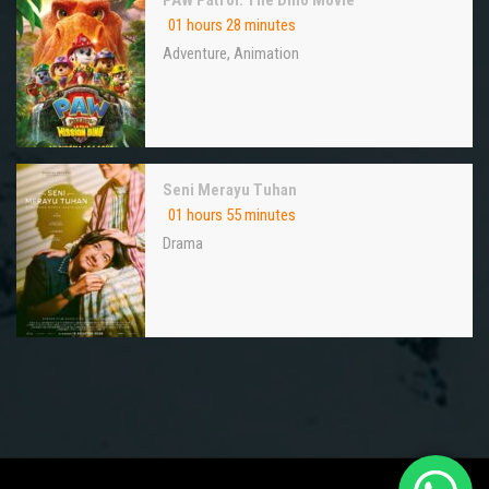
01 hours 28 minutes
Adventure
,
Animation
Seni Merayu Tuhan
01 hours 55 minutes
Drama