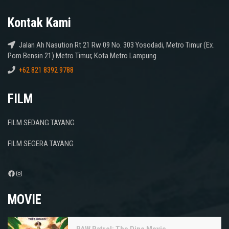
Kontak Kami
Jalan Ah Nasution Rt 21 Rw 09 No. 303 Yosodadi, Metro Timur (Ex.
Pom Bensin 21) Metro Timur, Kota Metro Lampung
+62 821 8392 9788
FILM
FILM SEDANG TAYANG
FILM SEGERA TAYANG
Facebook
Instagram
MOVIE
PAW Patrol: The Dino Movie