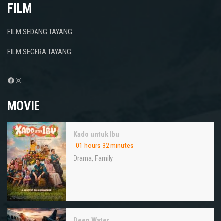
FILM
FILM SEDANG TAYANG
FILM SEGERA TAYANG
Facebook
Instagram
MOVIE
Kado untuk Ibu
01 hours 32 minutes
Drama
,
Family
Deep Water