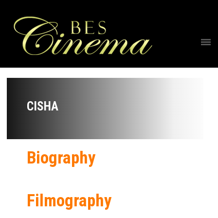
CISHA
Biography
Filmography