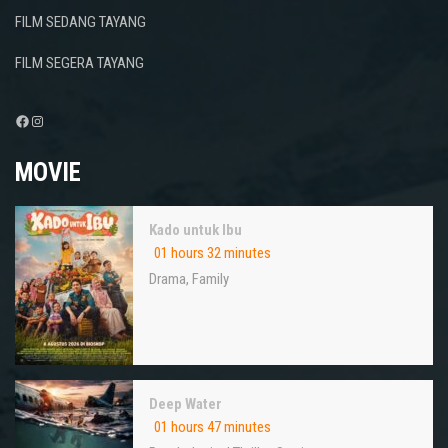
FILM SEDANG TAYANG
FILM SEGERA TAYANG
Facebook
Instagram
MOVIE
Kado untuk Ibu
01 hours 32 minutes
Drama
,
Family
Deep Water
01 hours 47 minutes