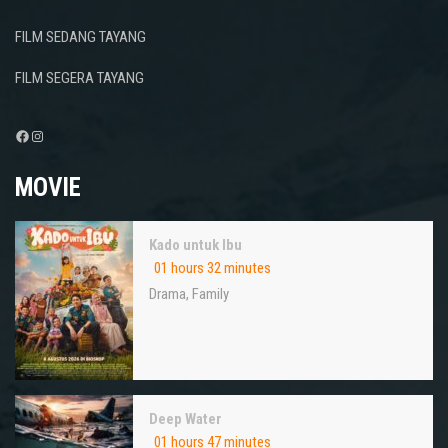
FILM SEDANG TAYANG
FILM SEGERA TAYANG
Facebook
Instagram
MOVIE
Kado untuk Ibu
01 hours 32 minutes
Drama
,
Family
Deep Water
01 hours 47 minutes