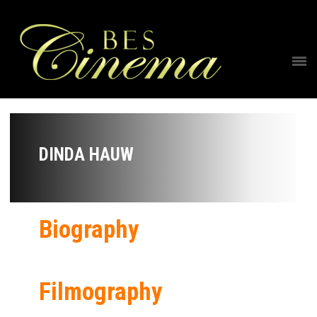
DINDA HAUW
Biography
Filmography