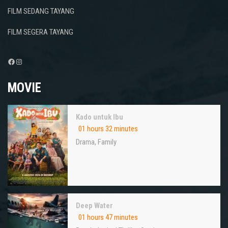
FILM SEDANG TAYANG
FILM SEGERA TAYANG
Facebook
Instagram
MOVIE
Kado untuk Ibu
01 hours 32 minutes
Drama
,
Family
Deep Water
01 hours 47 minutes