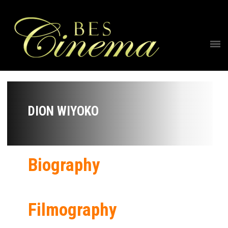
DION WIYOKO
Biography
Filmography