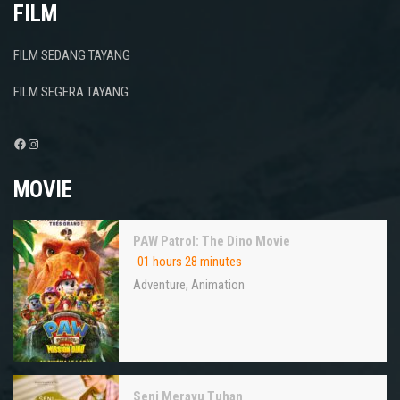
FILM
FILM SEDANG TAYANG
FILM SEGERA TAYANG
Facebook
Instagram
MOVIE
PAW Patrol: The Dino Movie
01 hours 28 minutes
Adventure
,
Animation
Seni Merayu Tuhan