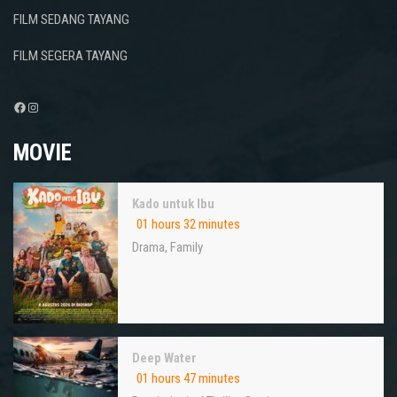
FILM SEDANG TAYANG
FILM SEGERA TAYANG
Facebook
Instagram
MOVIE
Kado untuk Ibu
01 hours 32 minutes
Drama
,
Family
Deep Water
01 hours 47 minutes