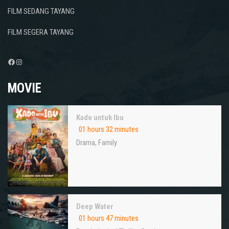
FILM SEDANG TAYANG
FILM SEGERA TAYANG
Facebook
Instagram
MOVIE
Kado untuk Ibu
01 hours 32 minutes
Drama
,
Family
Deep Water
01 hours 47 minutes