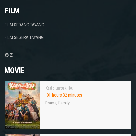
FILM
FILM SEDANG TAYANG
FILM SEGERA TAYANG
Facebook
Instagram
MOVIE
Kado untuk Ibu
01 hours 32 minutes
Drama
,
Family