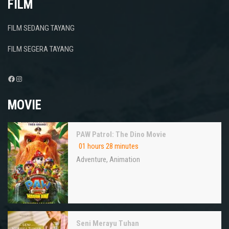
FILM
FILM SEDANG TAYANG
FILM SEGERA TAYANG
Facebook
Instagram
MOVIE
PAW Patrol: The Dino Movie
01 hours 28 minutes
Adventure
,
Animation
Seni Merayu Tuhan