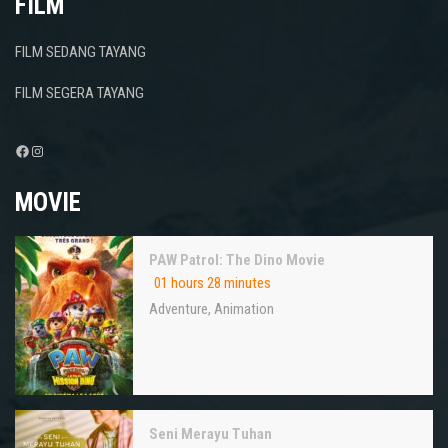
FILM
FILM SEDANG TAYANG
FILM SEGERA TAYANG
Facebook
Instagram
MOVIE
PAW Patrol: The Dino Movie
01 hours 28 minutes
Adventure
,
Animation
Seni Merayu Tuhan