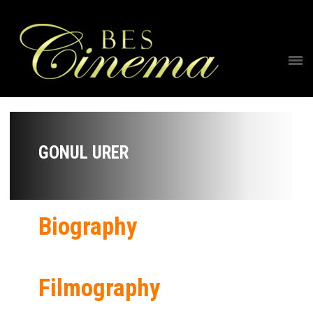
GONUL URER
Biography
Filmography