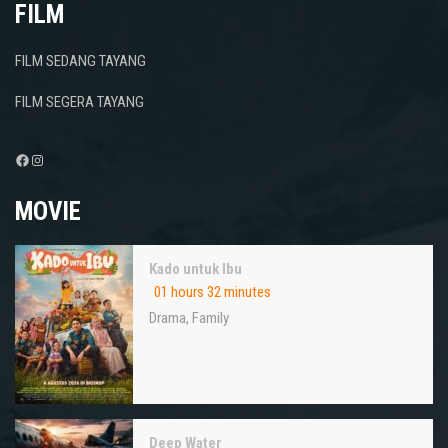
FILM
FILM SEDANG TAYANG
FILM SEGERA TAYANG
Facebook
Instagram
MOVIE
Kado untuk Ibu
01 hours 32 minutes
Drama
,
Family
Deep Water