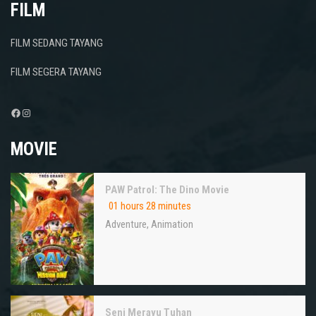
FILM
FILM SEDANG TAYANG
FILM SEGERA TAYANG
Facebook
Instagram
MOVIE
PAW Patrol: The Dino Movie
01 hours 28 minutes
Adventure
,
Animation
Seni Merayu Tuhan