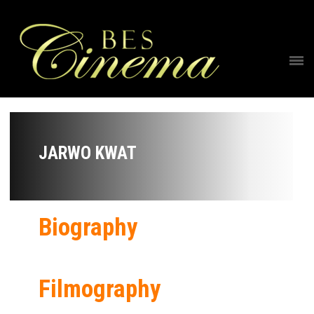
JARWO KWAT
Biography
Filmography