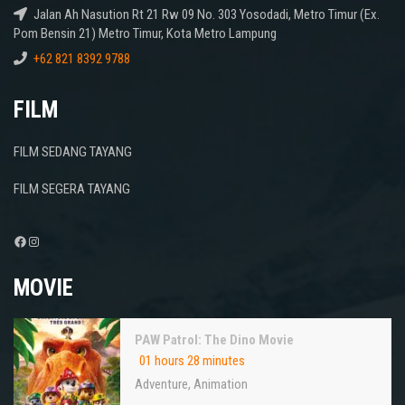
Jalan Ah Nasution Rt 21 Rw 09 No. 303 Yosodadi, Metro Timur (Ex.
Pom Bensin 21) Metro Timur, Kota Metro Lampung
+62 821 8392 9788
FILM
FILM SEDANG TAYANG
FILM SEGERA TAYANG
Facebook
Instagram
MOVIE
PAW Patrol: The Dino Movie
01 hours 28 minutes
Adventure
,
Animation