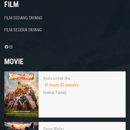
FILM
FILM SEDANG TAYANG
FILM SEGERA TAYANG
Facebook
Instagram
MOVIE
Kado untuk Ibu
01 hours 32 minutes
Drama
,
Family
Deep Water