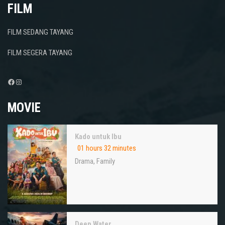
FILM
FILM SEDANG TAYANG
FILM SEGERA TAYANG
Facebook
Instagram
MOVIE
Kado untuk Ibu
01 hours 32 minutes
Drama
,
Family
Deep Water