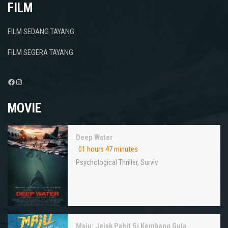
FILM
FILM SEDANG TAYANG
FILM SEGERA TAYANG
Facebook
Instagram
MOVIE
Deep Water
01 hours 47 minutes
Psychological Thriller
,
Surviv
Maju: Jejak Pahit Si Kembang Gula