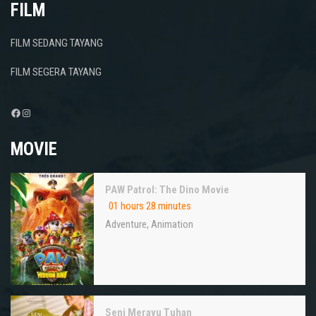
FILM
FILM SEDANG TAYANG
FILM SEGERA TAYANG
Facebook
Instagram
MOVIE
PAW Patrol: The Dino Movie
01 hours 28 minutes
Adventure
,
Animation
Seni Merayu Tuhan