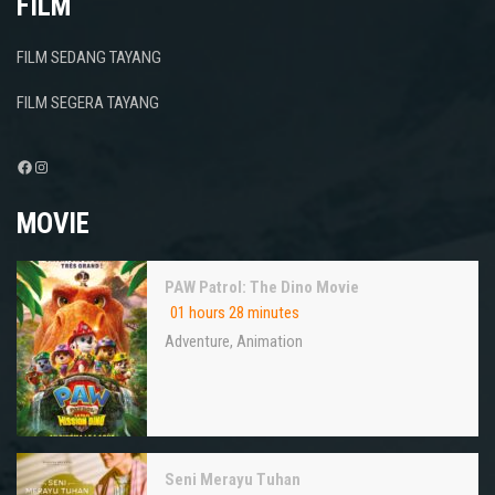
FILM
FILM SEDANG TAYANG
FILM SEGERA TAYANG
Facebook
Instagram
MOVIE
PAW Patrol: The Dino Movie
01 hours 28 minutes
Adventure
,
Animation
Seni Merayu Tuhan