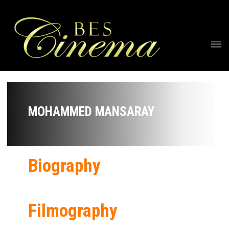
MOHAMMED MANSARAY
Biography
Filmography