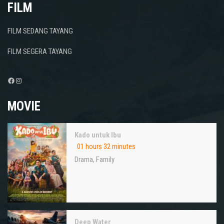
FILM
FILM SEDANG TAYANG
FILM SEGERA TAYANG
Facebook
Instagram
MOVIE
Kado untuk Ibu
01 hours 32 minutes
Drama
,
Family
Deep Water