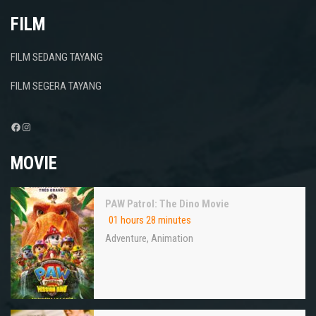
FILM
FILM SEDANG TAYANG
FILM SEGERA TAYANG
Facebook
Instagram
MOVIE
PAW Patrol: The Dino Movie
01 hours 28 minutes
Adventure
,
Animation