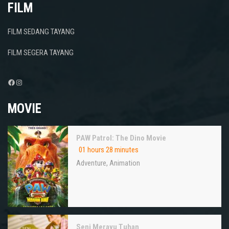
FILM
FILM SEDANG TAYANG
FILM SEGERA TAYANG
Facebook
Instagram
MOVIE
PAW Patrol: The Dino Movie
01 hours 28 minutes
Adventure
,
Animation
Seni Merayu Tuhan