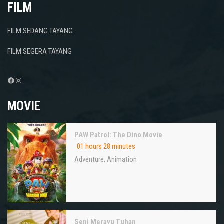
FILM
FILM SEDANG TAYANG
FILM SEGERA TAYANG
Facebook
Instagram
MOVIE
PAW Patrol: The Dino Movie
01 hours 28 minutes
Adventure
,
Animation
Seni Merayu Tuhan