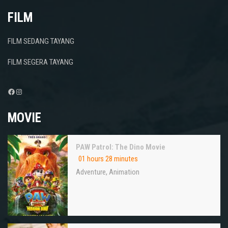
FILM
FILM SEDANG TAYANG
FILM SEGERA TAYANG
Facebook
Instagram
MOVIE
PAW Patrol: The Dino Movie
01 hours 28 minutes
Adventure
,
Animation