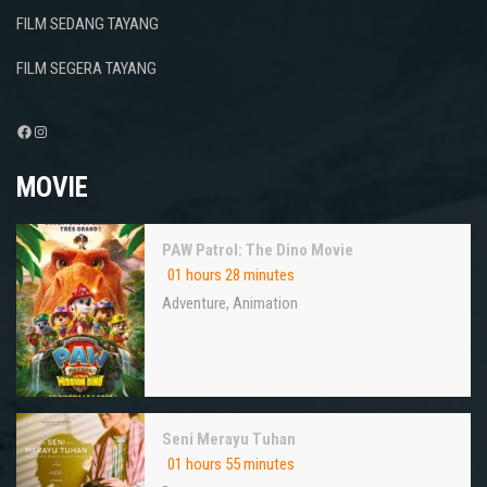
FILM SEDANG TAYANG
FILM SEGERA TAYANG
Facebook
Instagram
MOVIE
PAW Patrol: The Dino Movie
01 hours 28 minutes
Adventure
,
Animation
Seni Merayu Tuhan
01 hours 55 minutes