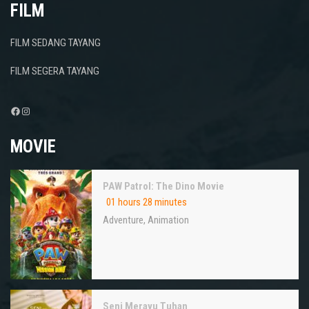
FILM
FILM SEDANG TAYANG
FILM SEGERA TAYANG
Facebook
Instagram
MOVIE
PAW Patrol: The Dino Movie
01 hours 28 minutes
Adventure
,
Animation
Seni Merayu Tuhan