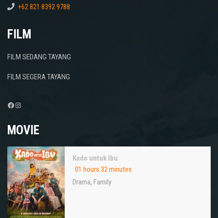
+62 821 8392 9788
FILM
FILM SEDANG TAYANG
FILM SEGERA TAYANG
Facebook
Instagram
MOVIE
Kado untuk Ibu
01 hours 32 minutes
Drama
,
Family