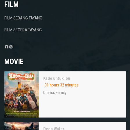
FILM
FILM SEDANG TAYANG
FILM SEGERA TAYANG
Facebook
Instagram
MOVIE
Kado untuk Ibu
01 hours 32 minutes
Drama
,
Family
Deep Water