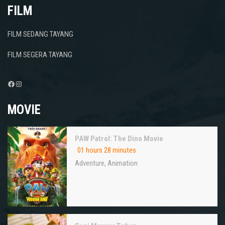
FILM
FILM SEDANG TAYANG
FILM SEGERA TAYANG
Facebook
Instagram
MOVIE
PAW Patrol: The Dino Movie
01 hours 28 minutes
Adventure
,
Animation