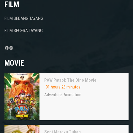
FILM
FILM SEDANG TAYANG
FILM SEGERA TAYANG
Facebook
Instagram
MOVIE
PAW Patrol: The Dino Movie
01 hours 28 minutes
Adventure
,
Animation
Seni Merayu Tuhan