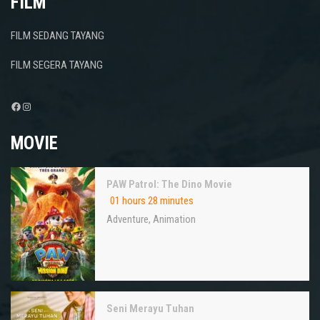
FILM
FILM SEDANG TAYANG
FILM SEGERA TAYANG
Facebook
Instagram
MOVIE
PAW Patrol: The Dino Movie
01 hours 28 minutes
Adventure
,
Animation
Seni Merayu Tuhan