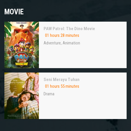
MOVIE
PAW Patrol: The Dino Movie
01 hours 28 minutes
Adventure
,
Animation
Seni Merayu Tuhan
01 hours 55 minutes
Drama