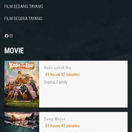
FILM SEDANG TAYANG
FILM SEGERA TAYANG
Facebook
Instagram
MOVIE
Kado untuk Ibu
01 hours 32 minutes
Drama
,
Family
Deep Water
01 hours 47 minutes