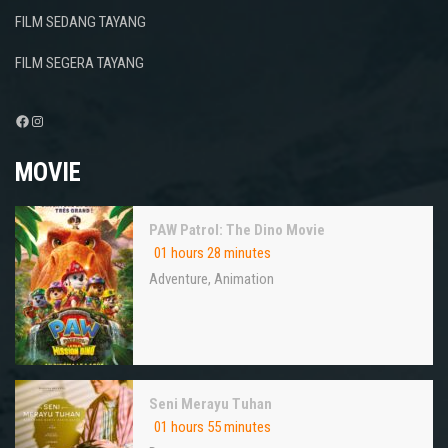
FILM SEDANG TAYANG
FILM SEGERA TAYANG
Facebook
Instagram
MOVIE
PAW Patrol: The Dino Movie
01 hours 28 minutes
Adventure
,
Animation
Seni Merayu Tuhan
01 hours 55 minutes