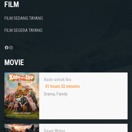
FILM
FILM SEDANG TAYANG
FILM SEGERA TAYANG
Facebook
Instagram
MOVIE
Kado untuk Ibu
01 hours 32 minutes
Drama
,
Family
Deep Water