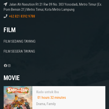
Jalan Ah Nasution Rt 21 Rw 09 No. 303 Yosodadi, Metro Timur (Ex.
Pom Bensin 21) Metro Timur, Kota Metro Lampung
+62 821 8392 9788
FILM
FILM SEDANG TAYANG
FILM SEGERA TAYANG
Facebook
Instagram
MOVIE
Kado untuk Ibu
01 hours 32 minutes
Drama
,
Family