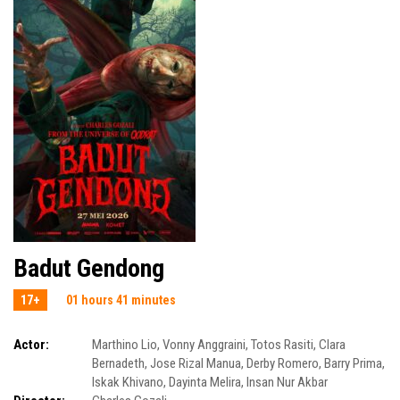
Badut Gendong
17+
01 hours 41 minutes
Actor:
Marthino Lio
,
Vonny Anggraini
,
Totos Rasiti
,
Clara
Bernadeth
,
Jose Rizal Manua
,
Derby Romero
,
Barry Prima
,
Iskak Khivano
,
Dayinta Melira
,
Insan Nur Akbar