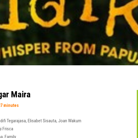
ar Maira
37 minutes
ldifi Tegarajasa
,
Elisabet Sisauta
,
Joan Wakum
i Frisca
ma
,
Family