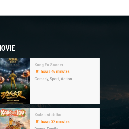
OVIE
Kung Fu Soccer
01 hours 46 minutes
Comedy
,
Sport
,
Action
Kado untuk Ibu
01 hours 32 minutes