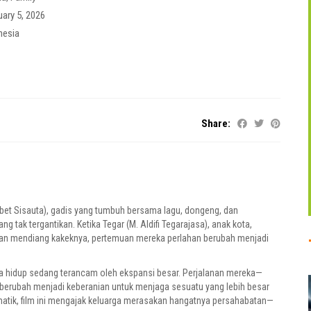
uary 5, 2026
nesia
Share:
bet Sisauta), gadis yang tumbuh bersama lagu, dongeng, dan
tak tergantikan. Ketika Tegar (M. Aldifi Tegarajasa), anak kota,
takan mendiang kakeknya, pertemuan mereka perlahan berubah menjadi
ra hidup sedang terancam oleh ekspansi besar. Perjalanan mereka—
—berubah menjadi keberanian untuk menjaga sesuatu yang lebih besar
matik, film ini mengajak keluarga merasakan hangatnya persahabatan—