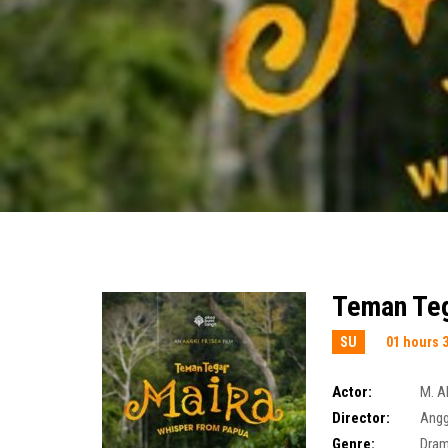
Teman Teg
SU
01 hours 
Actor:
M. A
Director:
Angg
Genre:
Dra