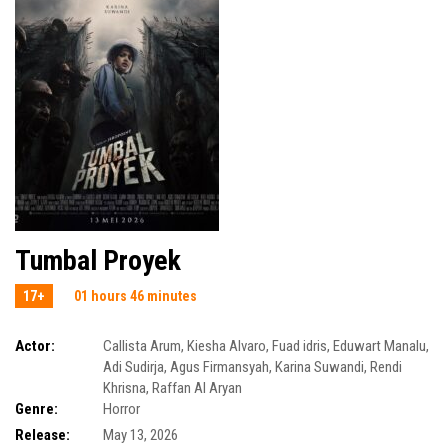
Tumbal Proyek
17+
01 hours 46 minutes
Actor:
Callista Arum
,
Kiesha Alvaro
,
Fuad idris
,
Eduwart Manalu
,
Adi Sudirja
,
Agus Firmansyah
,
Karina Suwandi
,
Rendi
Khrisna
,
Raffan Al Aryan
Genre:
Horror
Release:
May 13, 2026