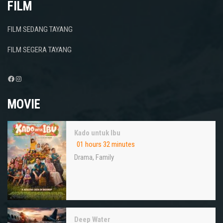
FILM
FILM SEDANG TAYANG
FILM SEGERA TAYANG
Facebook
Instagram
MOVIE
Kado untuk Ibu
01 hours 32 minutes
Drama
,
Family
Deep Water